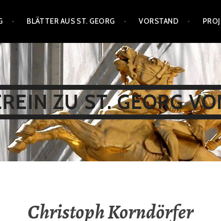
G
BLÄTTER AUS ST. GEORG
VORSTAND
PROJ
EIN ZU ST. GEORG VON
Christoph Korndörfer