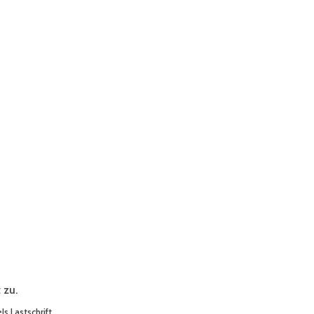
 zu.
s Lastschrift