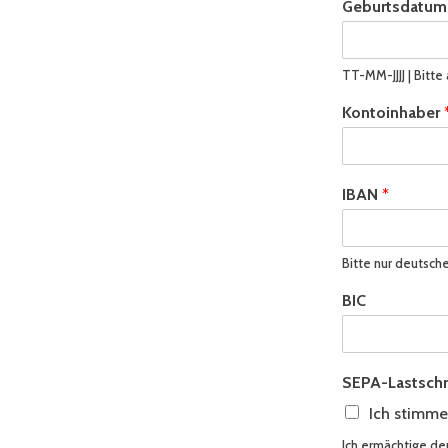
Geburtsdatum
TT-MM-JJJJ | Bitte 
*
Kontoinhaber
*
B
e
i
IBAN
*
t
r
a
g
Bitte nur deutsch
s
BIC
o
r
d
n
u
SEPA-Lastsch
n
Ich stimme 
g
Ich ermächtige de