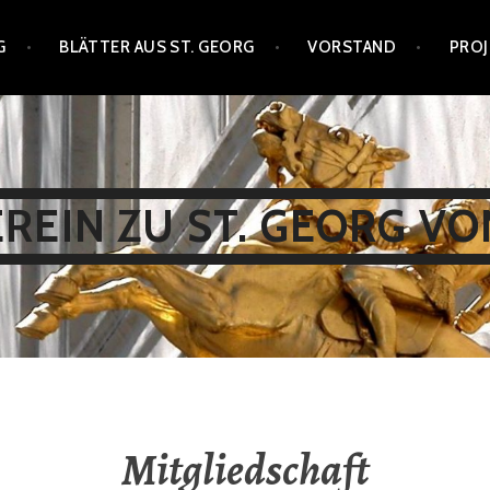
G
BLÄTTER AUS ST. GEORG
VORSTAND
PROJ
EIN ZU ST. GEORG VON
Mitgliedschaft