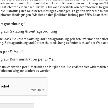
ich weise ich mein Kreditinstitut an, die von Bürgerverein zu St. Georg von 18
astschriften einzulösen. Hinweis: Ich kann innerhalb von acht Wochen, begi
die Erstattung des belasteten Betrages verlangen. Es gelten dabei die mit
einbarten Bedingungen. Wir ziehen den jährlichen Beitrag per SEPA-Lastschrift 
itragsordnung
*
 zur Satzung & Beitragsordnung
Sie, dass Sie unsere Satzung und Beitragsordnung gelesen / verstanden habe
g, Beitragsordnung und Datenschutzerklärung befinden sich auf der Webseit
 per E-Mail
*
g zur Kommunikation per E-Mail
üblicherweise per E-Mail mit den Mitgliedern. Sie erklären sich widerruflich 
f diesem Weg kontaktiert zu werden.