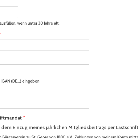
ausfüllen, wenn unter 30 Jahre alt.
*
e IBAN (DE…) eingeben
riftmandat
*
dem Einzug meines jährlichen Mitgliedsbeitrags per Lastschrift
n Bürgerverein zu St. Georg von 1880 e.V., Zahlungen von meinem Konto mittel