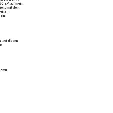
80 e.V. auf mein
nnend mit dem
 meinem
ein.
n und diesen
e.
damit