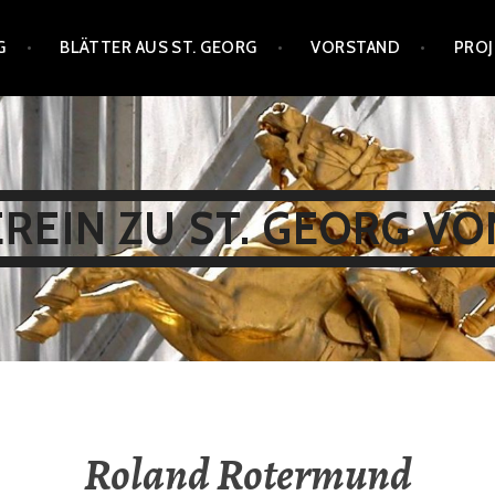
G
BLÄTTER AUS ST. GEORG
VORSTAND
PROJ
EIN ZU ST. GEORG VON
Roland Rotermund